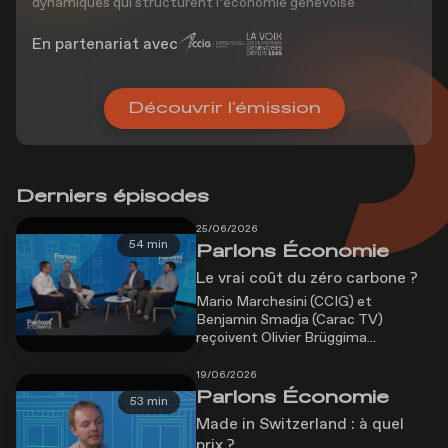
dynamiques qui structurent l’économie genevoise
En partenariat avec
Découvrir l'émission
Derniers épisodes
25/06/2026
54 min
Parlons Économie
Le vrai coût du zéro carbone ?
Mario Marchesini (CCIG) et
Benjamin Smadja (Carac TV)
reçoivent Olivier Brüggima...
19/06/2026
Parlons Économie
53 min
Made in Switzerland : à quel
prix ?