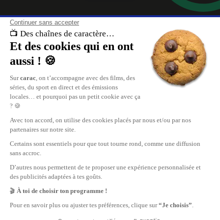
À propos de nous
carac , les chaînes de caractère. Retrouvez le meilleur du divertissement, 
direct et les replays de vos émissions sur carac.tv.
Replay de vos émissions favorites, reportages, cinéma, tout ce qui se pas
en Suisse Romande est sur carac.tv.
carac, les plus grandes chaînes privées TV de Suisse Romande.
Nous contacter
Publicité
Carac Media SA
www.mediaone.ch
35, rue des Bains
Recevoir carac chez vous
CH-1205 Genève
info@carac.tv