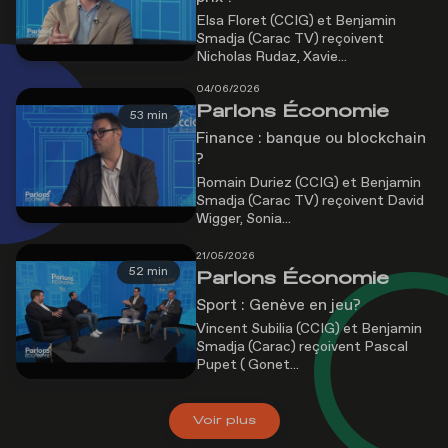
Elsa Floret (CCIG) et Benjamin
Smadja (Carac TV) reçoivent
Nicholas Rudaz, Xavie...
04/06/2026
Parlons Économie
53 min
Finance : banque ou blockchain
?
Romain Duriez (CCIG) et Benjamin
Smadja (Carac TV) reçoivent David
Wigger, Sonia...
21/05/2026
52 min
Parlons Économie
Sport : Genève en jeu?
Vincent Subilia (CCIG) et Benjamin
Smadja (Carac) reçoivent Pascal
Pupet ( Gonet...
Voir
plus