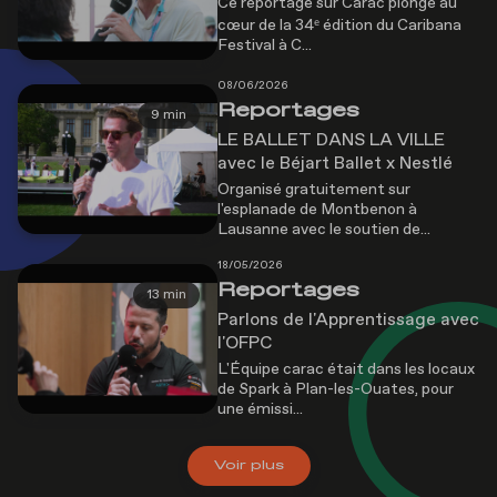
Ce reportage sur Carac plonge au
cœur de la 34ᵉ édition du Caribana
Festival à C...
08/06/2026
Reportages
9 min
LE BALLET DANS LA VILLE
avec le Béjart Ballet x Nestlé
Organisé gratuitement sur
l'esplanade de Montbenon à
Lausanne avec le soutien de...
18/05/2026
Reportages
13 min
Parlons de l'Apprentissage avec
l'OFPC
L'Équipe carac était dans les locaux
de Spark à Plan-les-Ouates, pour
une émissi...
Voir
plus