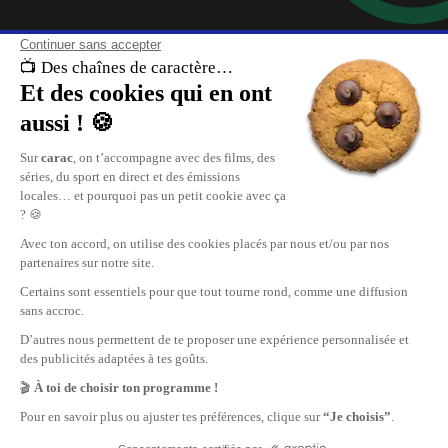
À propos de nous
carac , les chaînes de caractère. Retrouvez le meilleur du divertissement, 
direct et les replays de vos émissions sur carac.tv.
Replay de vos émissions favorites, reportages, cinéma, tout ce qui se pas
en Suisse Romande est sur carac.tv.
carac, les plus grandes chaînes privées TV de Suisse Romande.
Nous contacter
Publicité
Carac Media SA
www.mediaone.ch
35, rue des Bains
Recevoir carac chez vous
CH-1205 Genève
info@carac.tv