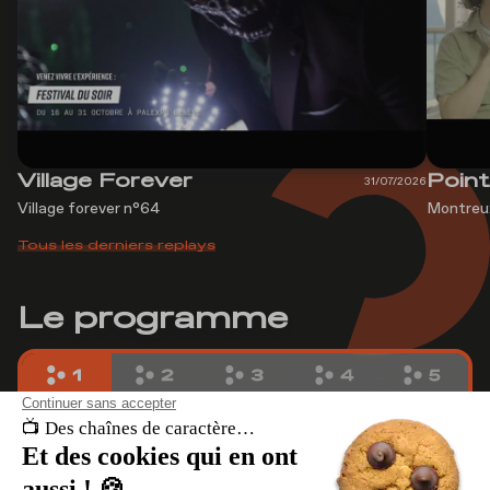
Village Forever
Poin
31/07/2026
Village forever n°64
Montreux
Tous les derniers replays
Le programme
Aujourd'hui
Jeudi 6 août 2026