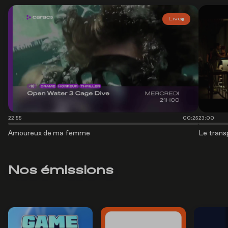
Live
22:55
00:25
23:00
Amoureux de ma femme
Le trans
Nos émissions