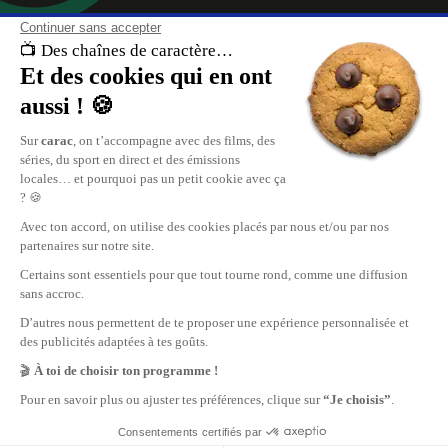
À propos de nous
carac , les chaînes de caractère. Retrouvez le meilleur du divertissement, 
direct et les replays de vos émissions sur carac.tv.
Replay de vos émissions favorites, reportages, cinéma, tout ce qui se pas
en Suisse Romande est sur carac.tv.
carac, les plus grandes chaînes privées TV de Suisse Romande.
Nous contacter
Publicité
Carac Media SA
www.mediaone.ch
35, rue des Bains
Recevoir carac chez vous
CH-1205 Genève
info@carac.tv
© 2026 Carac Media SA