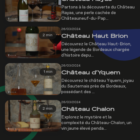
Partons à la découverte du Château
Rayas, une perle cachée de
Châteauneuf-du-Pap...
26/03/2024
Château Haut Brion
2 min
Découvrez le Château Haut-Brion,
une légende de Bordeaux chargée
d'histoire depu...
26/03/2024
Château d'Yquem
1 min
Découvrez le château Yquem, joyau
du Sauternais près de Bordeaux,
possédant des ...
26/03/2024
Château Chalon
2 min
Explorez le mystère et la
complexité du Château-Chalon, un
vin jaune élevé penda...