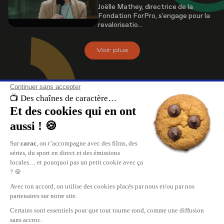
Joëlle Mathey, directrice de la
Fondation ForPro, s'engage pour la
revalorisatio...
Voir
plus
À propos de nous
carac , les chaînes de caractère. Retrouvez le meilleur du divertissement, 
direct et les replays de vos émissions sur carac.tv.
Replay de vos émissions favorites, reportages, cinéma, tout ce qui se pas
en Suisse Romande est sur carac.tv.
carac, les plus grandes chaînes privées TV de Suisse Romande.
Nous contacter
Publicité
Carac Media SA
www.mediaone.ch
35, rue des Bains
Recevoir carac chez vous
CH-1205 Genève
info@carac.tv