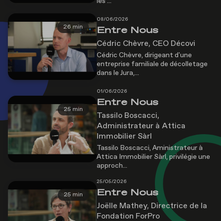
les ...
08/06/2026
26 min
Entre Nous
Cédric Chèvre, CEO Décovi
Cédric Chèvre, dirigeant d'une
entreprise familiale de décolletage
dans le Jura,...
01/06/2026
Entre Nous
25 min
Tassilo Boscacci,
Administrateur à Attica
Immobilier Sàrl
Tassilo Boscacci, Aministrateur à
Attica Immobilier Sàrl, privilégie une
approch...
25/05/2026
Entre Nous
25 min
Joëlle Mathey, Directrice de la
Fondation ForPro