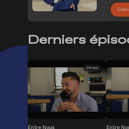
Déco
Derniers épis
26 min
Entre Nous
Entre No