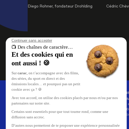
Diego Rohner, fondateur Drohlding
Cédric Chèv
À propos de nous
Nous
carac , les chaînes de caractère.
Carac 
Retrouvez le meilleur du
35, rue 
divertissement, le direct et les replays
CH-120
de vos émissions sur carac.tv.
info@ca
Replay de vos émissions favorites,
reportages, cinéma, tout ce qui se