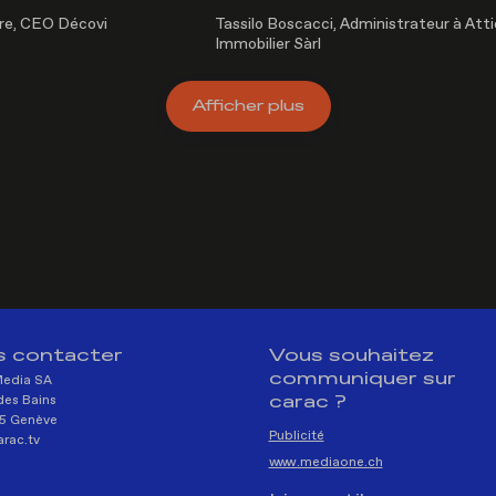
re, CEO Décovi
Tassilo Boscacci, Administrateur à Att
Immobilier Sàrl
Afficher
plus
 contacter
Vous souhaitez
communiquer sur
Media SA
carac ?
des Bains
5 Genève
Publicité
rac.tv
www.mediaone.ch