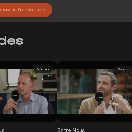
uvrir l'émission
odes
26 min
25 min
us
Entre Nous