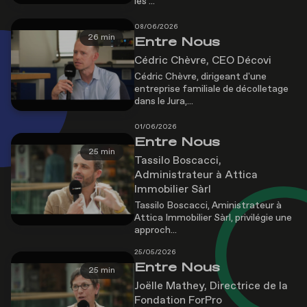
les ...
08/06/2026
26 min
Entre Nous
Cédric Chèvre, CEO Décovi
Cédric Chèvre, dirigeant d'une
entreprise familiale de décolletage
dans le Jura,...
01/06/2026
Entre Nous
25 min
Tassilo Boscacci,
Administrateur à Attica
Immobilier Sàrl
Tassilo Boscacci, Aministrateur à
Attica Immobilier Sàrl, privilégie une
approch...
25/05/2026
Entre Nous
25 min
Joëlle Mathey, Directrice de la
Fondation ForPro