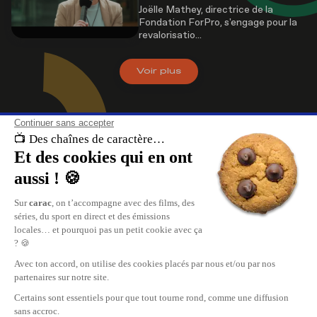
Joëlle Mathey, directrice de la
Fondation ForPro, s'engage pour la
revalorisatio...
Voir
plus
À propos de nous
carac , les chaînes de caractère. Retrouvez le meilleur du divertissement, 
direct et les replays de vos émissions sur carac.tv.
Replay de vos émissions favorites, reportages, cinéma, tout ce qui se pas
en Suisse Romande est sur carac.tv.
carac, les plus grandes chaînes privées TV de Suisse Romande.
Nous contacter
Publicité
Carac Media SA
www.mediaone.ch
35, rue des Bains
Recevoir carac chez vous
CH-1205 Genève
info@carac.tv