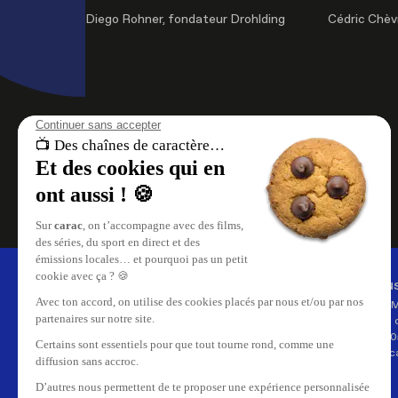
Diego Rohner, fondateur Drohlding
Cédric Chèv
À propos de nous
Nous
carac , les chaînes de caractère.
Carac 
Retrouvez le meilleur du
35, rue 
divertissement, le direct et les replays
CH-120
de vos émissions sur carac.tv.
info@ca
Replay de vos émissions favorites,
reportages, cinéma, tout ce qui se