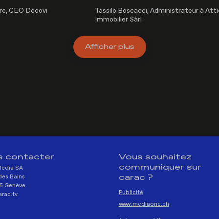
re, CEO Décovi
Tassilo Boscacci, Administrateur à Att
Immobilier Sàrl
Afficher
plus
 contacter
Vous souhaitez
communiquer sur
Media SA
carac ?
des Bains
5 Genève
Publicité
rac.tv
www.mediaone.ch