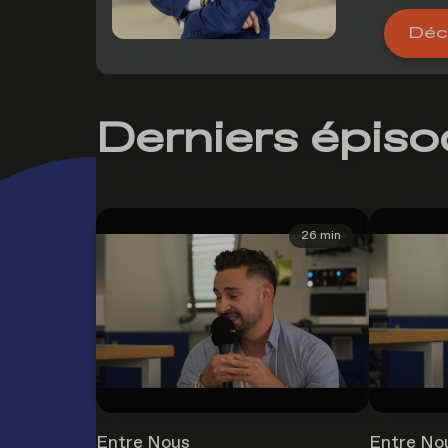
Déco
Derniers épis
26 min
Entre Nous
Entre No