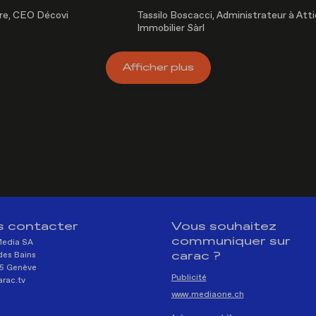
re, CEO Décovi
Tassilo Boscacci, Administrateur à Att
Immobilier Sàrl
Afficher
plus
 contacter
Vous souhaitez
communiquer sur
Media SA
carac ?
des Bains
5 Genève
Publicité
rac.tv
www.mediaone.ch