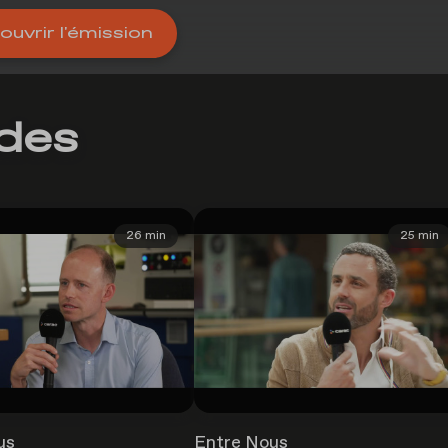
uvrir l'émission
odes
26 min
25 min
us
Entre Nous