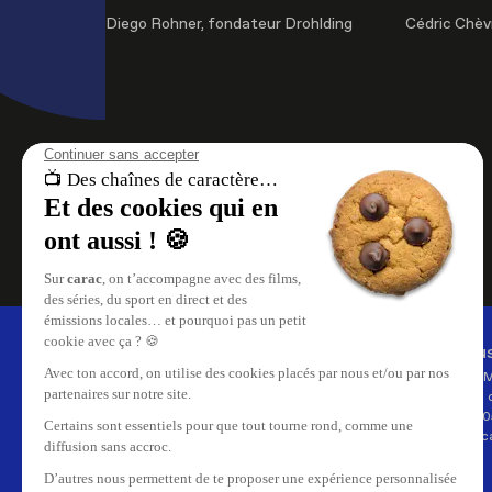
Diego Rohner, fondateur Drohlding
Cédric Chèv
À propos de nous
Nous
carac , les chaînes de caractère.
Carac 
Retrouvez le meilleur du
35, rue 
divertissement, le direct et les replays
CH-120
de vos émissions sur carac.tv.
info@ca
Replay de vos émissions favorites,
reportages, cinéma, tout ce qui se