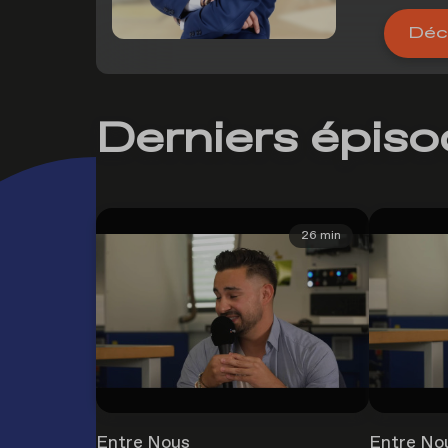
Déco
Derniers épis
26 min
Entre Nous
Entre No