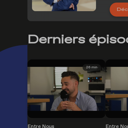
Déco
Derniers épis
26 min
Entre Nous
Entre No