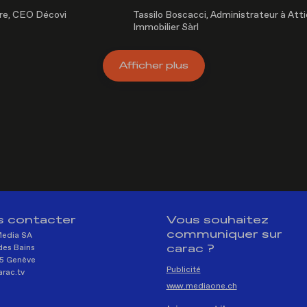
re, CEO Décovi
Tassilo Boscacci, Administrateur à Att
Immobilier Sàrl
Afficher
plus
 contacter
Vous souhaitez
communiquer sur
Media SA
carac ?
des Bains
5 Genève
Publicité
rac.tv
www.mediaone.ch