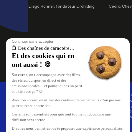
Diego Rohner, fondateur Drohlding
Cédric Chèv
À propos de nous
Nous
carac , les chaînes de caractère.
Carac 
Retrouvez le meilleur du
35, rue 
divertissement, le direct et les replays
CH-120
de vos émissions sur carac.tv.
info@ca
Replay de vos émissions favorites,
reportages, cinéma, tout ce qui se