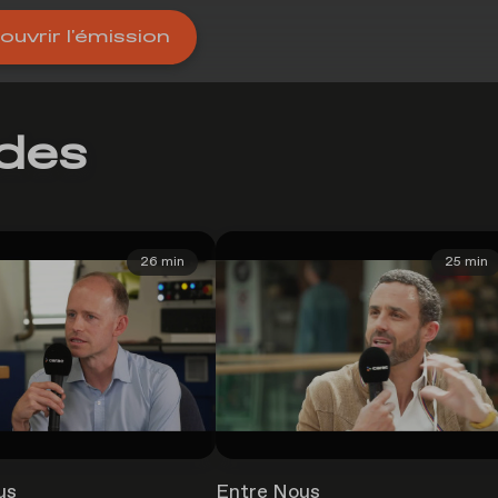
uvrir l'émission
odes
26 min
25 min
us
Entre Nous