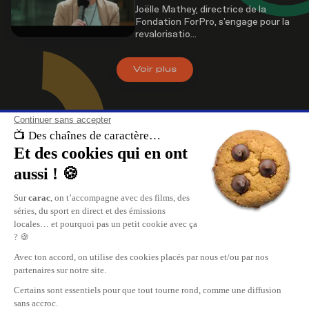
Joëlle Mathey, directrice de la
Fondation ForPro, s'engage pour la
revalorisatio...
Voir
plus
À propos de nous
carac , les chaînes de caractère. Retrouvez le meilleur du divertissement, 
direct et les replays de vos émissions sur carac.tv.
Replay de vos émissions favorites, reportages, cinéma, tout ce qui se pas
en Suisse Romande est sur carac.tv.
carac, les plus grandes chaînes privées TV de Suisse Romande.
Nous contacter
Publicité
Carac Media SA
www.mediaone.ch
35, rue des Bains
Recevoir carac chez vous
CH-1205 Genève
info@carac.tv