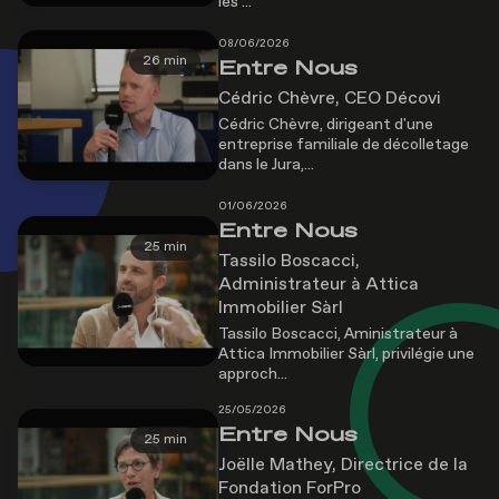
les ...
08/06/2026
26 min
Entre Nous
Cédric Chèvre, CEO Décovi
Cédric Chèvre, dirigeant d'une
entreprise familiale de décolletage
dans le Jura,...
01/06/2026
Entre Nous
25 min
Tassilo Boscacci,
Administrateur à Attica
Immobilier Sàrl
Tassilo Boscacci, Aministrateur à
Attica Immobilier Sàrl, privilégie une
approch...
25/05/2026
Entre Nous
25 min
Joëlle Mathey, Directrice de la
Fondation ForPro