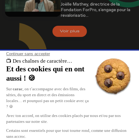
Joëlle Mathey, directrice de la
Fondation ForPro, s'engage pour la
revalorisatio...
Voir
plus
À propos de nous
carac , les chaînes de caractère. Retrouvez le meilleur du divertissement, 
direct et les replays de vos émissions sur carac.tv.
Replay de vos émissions favorites, reportages, cinéma, tout ce qui se pas
en Suisse Romande est sur carac.tv.
carac, les plus grandes chaînes privées TV de Suisse Romande.
Nous contacter
Publicité
Carac Media SA
www.mediaone.ch
35, rue des Bains
Recevoir carac chez vous
CH-1205 Genève
info@carac.tv