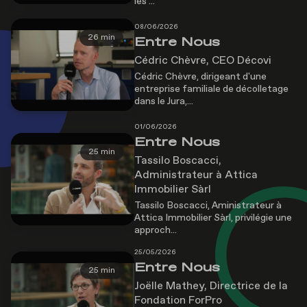
les ...
08/06/2026
26 min
Entre Nous
Cédric Chèvre, CEO Décovi
Cédric Chèvre, dirigeant d'une
entreprise familiale de décolletage
dans le Jura,...
01/06/2026
Entre Nous
25 min
Tassilo Boscacci,
Administrateur à Attica
Immobilier Sàrl
Tassilo Boscacci, Aministrateur à
Attica Immobilier Sàrl, privilégie une
approch...
25/05/2026
Entre Nous
25 min
Joëlle Mathey, Directrice de la
Fondation ForPro