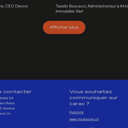
re, CEO Décovi
Tassilo Boscacci, Administrateur à Att
Immobilier Sàrl
Afficher
plus
 contacter
Vous souhaitez
communiquer sur
Media SA
carac ?
des Bains
5 Genève
Publicité
rac.tv
www.mediaone.ch