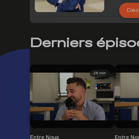
Déco
Derniers épis
26 min
Entre Nous
Entre No