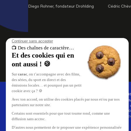
Diego Rohner, fondateur Drohlding
Cédric Chèv
À propos de nous
Nous
carac , les chaînes de caractère.
Carac 
Retrouvez le meilleur du
35, rue 
divertissement, le direct et les replays
CH-120
de vos émissions sur carac.tv.
info@ca
Replay de vos émissions favorites,
reportages, cinéma, tout ce qui se