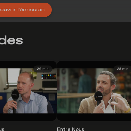
uvrir l'émission
odes
26 min
25 min
us
Entre Nous