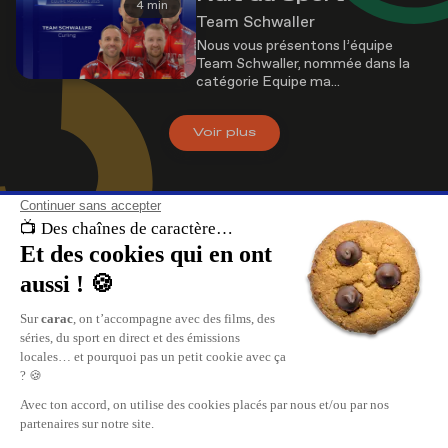
4 min
Team Schwaller
Nous vous présentons l’équipe
Team Schwaller, nommée dans la
catégorie Equipe ma...
Voir
plus
À propos de nous
carac , les chaînes de caractère. Retrouvez le meilleur du divertissement, 
direct et les replays de vos émissions sur carac.tv.
Replay de vos émissions favorites, reportages, cinéma, tout ce qui se pas
en Suisse Romande est sur carac.tv.
carac, les plus grandes chaînes privées TV de Suisse Romande.
Nous contacter
Publicité
Carac Media SA
www.mediaone.ch
35, rue des Bains