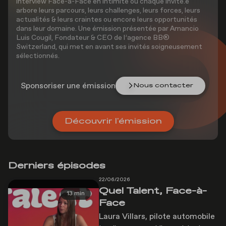
interview Face-à-Face en intimité où chaque invité.e
arbore leurs parcours, leurs challenges, leurs forces, leurs
actualités & leurs craintes ou encore leurs opportunités
dans leur domaine. Une émission présentée par Amancio
Luis Cougil, Fondateur & CEO de l’agence BB®
Switzerland, qui met en avant ses invités soigneusement
sélectionnés.
Sponsoriser une émission
Nous contacter
Découvrir l'émission
Derniers épisodes
22/06/2026
Quel Talent, Face-à-
13 min
Face
Laura Villars, pilote automobile