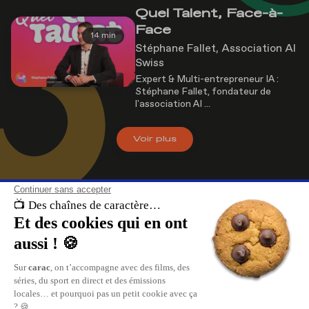
Quel Talent, Face-à-
Face
14 min
Stéphane Fallet, Association AI
Swiss
Expert & Multi-entrepreneur IA :
Stéphane Fallet, fondateur de
l'association AI ...
Voir
plus
À propos de nous
carac , les chaînes de caractère. Retrouvez le meilleur du divertissement, 
direct et les replays de vos émissions sur carac.tv.
Replay de vos émissions favorites, reportages, cinéma, tout ce qui se pas
en Suisse Romande est sur carac.tv.
carac, les plus grandes chaînes privées TV de Suisse Romande.