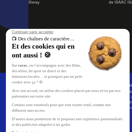
Siway
de ISAAC I
À propos de nous
Nous
carac , les chaînes de caractère.
Carac 
Retrouvez le meilleur du
35, rue 
divertissement, le direct et les replays
CH-120
de vos émissions sur carac.tv.
info@ca
Replay de vos émissions favorites,
reportages, cinéma, tout ce qui se
passe en Suisse Romande est sur
carac.tv.