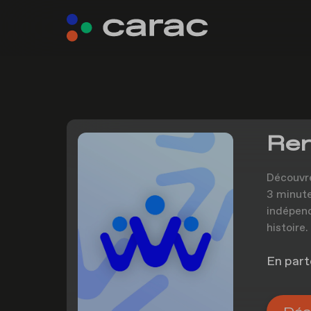
Ren
Découvre
3 minute
indépend
histoire.
En part