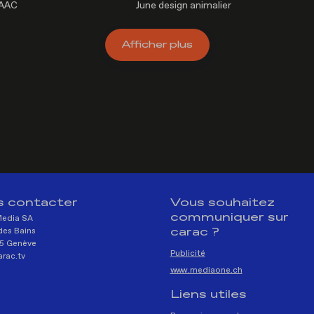
SAAC
June design animalier
Afficher
plus
 contacter
Vous souhaitez
communiquer sur
Media SA
carac ?
des Bains
5 Genève
Publicité
rac.tv
www.mediaone.ch
Liens utiles