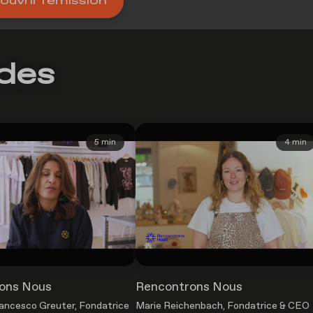
uvrir l'émission
odes
5 min
4 min
ons Nous
Rencontrons Nous
rancesco Greuter, Fondatrice
Marie Reichenbach, Fondatrice & CEO